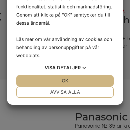
c
funktionalitet, statistik och marknadsföring.
GÄSTRIKE VÄRMEPUMP & KYLA
Genom att klicka på "OK" samtycker du till
Din partner för h
dessa ändamål.
sedan 2007
Panasonic NZ 35 YKE, med A++ i 
Läs mer om vår användning av cookies och
tuffa nordiska klimatet och de
behandling av personuppgifter på vår
ersättningspump.
webbplats.
VISA
DETALJER
JA
NEJ
OK
JA
NEJ
NÖDVÄNDIG
INSTÄLLNINGAR
AVVISA ALLA
JA
NEJ
JA
NEJ
MARKNADSFÖRING
STATISTIK
Panasonic
Panasonic NZ 35 är kraft