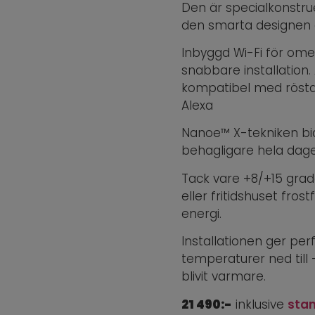
Den är specialkonstru
den smarta designen 
Inbyggd Wi-Fi för om
snabbare installation
kompatibel med rösta
Alexa
Nanoe™ X-tekniken bidr
behagligare hela dag
Tack vare +8/+15 grad
eller fritidshuset fros
energi.
Installationen ger per
temperaturer ned till 
blivit varmare.
21 490:-
inklusive
stan