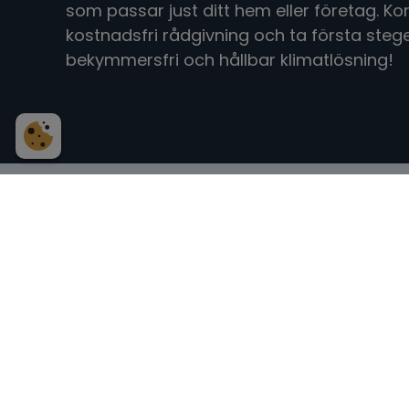
som passar just ditt hem eller företag. Ko
kostnadsfri rådgivning och ta första steg
bekymmersfri och hållbar klimatlösning!
Ni är va
Namn