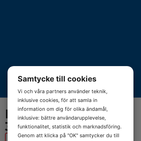
Samtycke till cookies
Vi och våra partners använder teknik,
inklusive cookies, för att samla in
information om dig för olika ändamål,
Daikin Perfera XTH
inklusive: bättre användarupplevelse,
30
funktionalitet, statistik och marknadsföring.
Genom att klicka på "OK" samtycker du till
BESTÄLL VÄRMEPUMP IDAG!