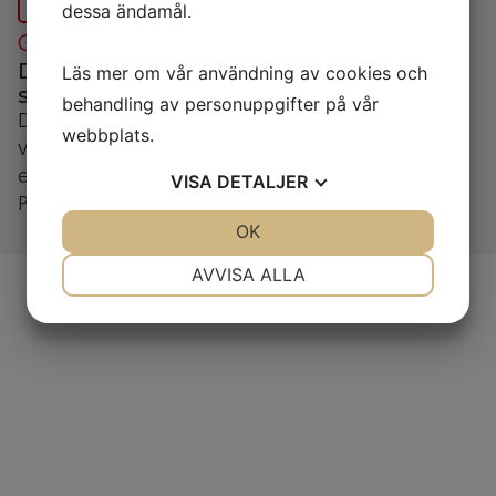
dessa ändamål.
GÄSTRIKE VÄRMEPUMP & KYLA
Din partner för hållbara lösningar
Läs mer om vår användning av cookies och
sedan 2007
behandling av personuppgifter på vår
Daikin Perfera XTH 30 är en högpresterande
webbplats.
väggmonterad värmepump med A+++
energiklass, tyst drift och avancerad luftrening.
VISA
DETALJER
Perfekt för medelstora hem i nordiskt klimat.
JA
NEJ
OK
JA
NEJ
NÖDVÄNDIG
INSTÄLLNINGAR
AVVISA ALLA
JA
NEJ
JA
NEJ
MARKNADSFÖRING
STATISTIK