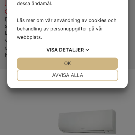
dessa ändamål.
GÄSTRIKE VÄRMEPUMP & KYLA
Din partner för hållbara lösningar
Läs mer om vår användning av cookies och
sedan 2007
behandling av personuppgifter på vår
Daikin Comfora XTH 35 är en effektiv luft/luft-
webbplats.
värmepump med A++ energieffektivitet och
avancerad luftrening. Perfekt för medelstora
VISA
DETALJER
hem i nordiskt klimat.
JA
NEJ
OK
JA
NEJ
NÖDVÄNDIG
INSTÄLLNINGAR
AVVISA ALLA
JA
NEJ
JA
NEJ
MARKNADSFÖRING
STATISTIK