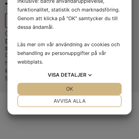
inklusive: bättre användarupplevelse,
Top Grade R 100
funktionalitet, statistik och marknadsföring.
Genom att klicka på "OK" samtycker du till
BESTÄLL VÄRMEPUMP IDAG!
dessa ändamål.
GÄSTRIKE VÄRMEPUMP & KYLA
Din partner för hållbara lösningar
Läs mer om vår användning av cookies och
sedan 2007
behandling av personuppgifter på vår
Daikin Altherma 3 Top Grade R är en
webbplats.
högpresterande luft/vatten-värmepump med
köldmediesplittad teknik, A+++ energiklass och
VISA
DETALJER
SCOP upp till 4,84. Anpassad för nordiska klimat.
JA
NEJ
OK
JA
NEJ
NÖDVÄNDIG
INSTÄLLNINGAR
AVVISA ALLA
JA
NEJ
JA
NEJ
MARKNADSFÖRING
STATISTIK