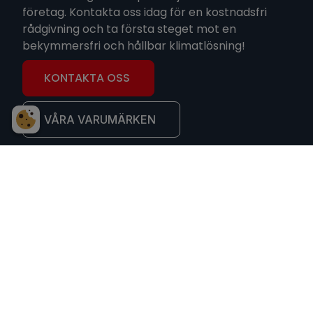
företag. Kontakta oss idag för en kostnadsfri
rådgivning och ta första steget mot en
bekymmersfri och hållbar klimatlösning!
KONTAKTA OSS
VÅRA VARUMÄRKEN
KONTAKTA OSS
Ni är varmt välkomna att kontakta oss på
Gästrike Värmepump & Kyla
Namn